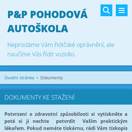
P&P POHODOVÁ
AUTOŠKOLA
Neprodáme Vám řidičské oprávnění, ale
naučíme Vás řídit vozidlo.
Úvodní stránka
>
Dokumenty
DOKUMENTY KE STAŽENÍ
Potvrzení o zdravotní způsobilosti si vytiskněte a
poté si ji nechte potvrdit Vaším praktickým
lékařem. Pokud nemáte tiskárnu, rádi Vám tiskopis