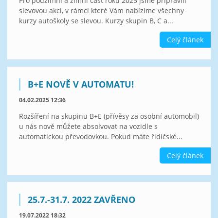
Pro podzimní a zimní část roku 2025 jsme připravili
slevovou akci, v rámci které Vám nabízíme všechny
kurzy autoškoly se slevou. Kurzy skupin B, C a...
Celý článek
B+E NOVĚ V AUTOMATU!
04.02.2025 12:36
Rozšíření na skupinu B+E (přívěsy za osobní automobil)
u nás nově můžete absolvovat na vozidle s
automatickou převodovkou. Pokud máte řidičské...
Celý článek
25.7.-31.7. 2022 ZAVŘENO
19.07.2022 18:32