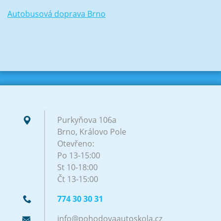
Autobusová doprava Brno
Purkyňova 106a
Brno, Královo Pole
Otevřeno:
Po 13-15:00
St 10-18:00
Čt 13-15:00
774 30 30 31
info@poh
odovaaut
oskola.c
z