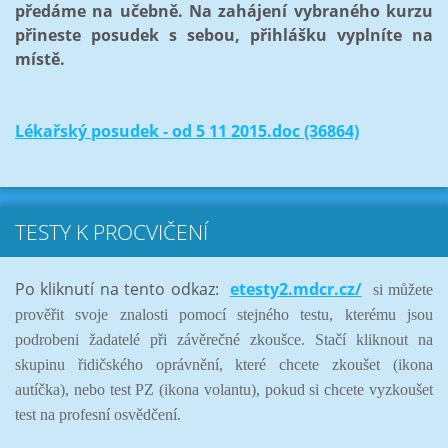
předáme na učebně. Na zahájení vybraného kurzu
přineste posudek s sebou, přihlášku vyplníte na
místě.
Lékařský posudek - od 5 11 2015.doc (36864)
TESTY K PROCVIČENÍ
Po kliknutí na tento odkaz:
etesty2.mdcr.cz/
si můžete
prověřit svoje znalosti pomocí stejného testu, kterému jsou
podrobeni žadatelé při závěrečné zkoušce. Stačí kliknout na
skupinu řidičského oprávnění, které chcete zkoušet (ikona
autíčka), nebo test PZ (ikona volantu), pokud si chcete vyzkoušet
test na profesní osvědčení.