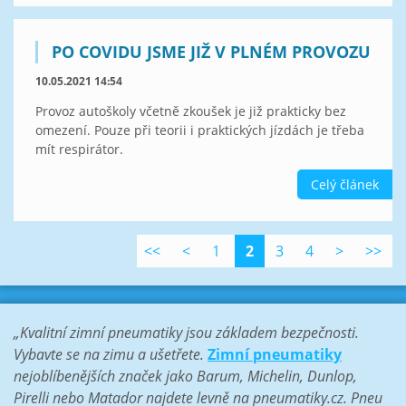
PO COVIDU JSME JIŽ V PLNÉM PROVOZU
10.05.2021 14:54
Provoz autoškoly včetně zkoušek je již prakticky bez
omezení. Pouze při teorii i praktických jízdách je třeba
mít respirátor.
Celý článek
<<
<
1
2
3
4
>
>>
„Kvalitní zimní pneumatiky jsou základem bezpečnosti.
Vybavte se na zimu a ušetřete.
Zimní pneumatiky
nejoblíbenějších značek jako Barum, Michelin, Dunlop,
Pirelli nebo Matador najdete levně na pneumatiky.cz. Pneu