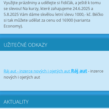
Využijte prázdniny a udělejte si řidičák, a ještě k tomu
se slevou! Na kurzy, které zahajujeme 24.6.2025 a
5.8.2025 Vám dáme skvělou letní slevu 1000,- kč. Béčko
si tak můžete udělat za cenu od 16900 (varianta
Economy).
UŽITEČNÉ ODKAZY
Ráj aut
Ráj aut - inzerce nových i ojetých aut
- inzerce
nových i ojetých aut
AKTUALITY