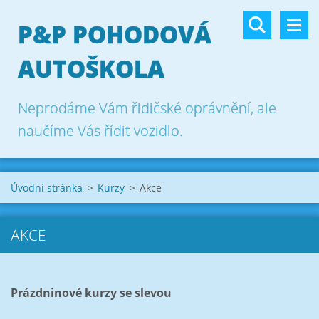
P&P POHODOVÁ
AUTOŠKOLA
Neprodáme Vám řidičské oprávnění, ale
naučíme Vás řídit vozidlo.
Úvodní stránka
>
Kurzy
>
Akce
AKCE
Prázdninové kurzy se slevou