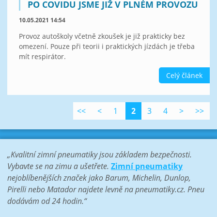
PO COVIDU JSME JIŽ V PLNÉM PROVOZU
10.05.2021 14:54
Provoz autoškoly včetně zkoušek je již prakticky bez
omezení. Pouze při teorii i praktických jízdách je třeba
mít respirátor.
Celý článek
<<
<
1
2
3
4
>
>>
„Kvalitní zimní pneumatiky jsou základem bezpečnosti.
Vybavte se na zimu a ušetřete.
Zimní pneumatiky
nejoblíbenějších značek jako Barum, Michelin, Dunlop,
Pirelli nebo Matador najdete levně na pneumatiky.cz. Pneu
dodávám od 24 hodin.“