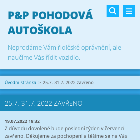
P&P POHODOVÁ
AUTOŠKOLA
Neprodáme Vám řidičské oprávnění, ale
naučíme Vás řídit vozidlo.
Úvodní stránka
>
25.7.-31.7. 2022 zavřeno
25.7.-31.7. 2022 ZAVŘENO
19.07.2022 18:32
Z důvodu dovolené bude poslední týden v červenci
zavřeno. Děkujeme za pochopení a těšíme se na Vás