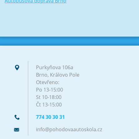
Autobusová doprava Brno
Purkyňova 106a
Brno, Královo Pole
Otevřeno:
Po 13-15:00
St 10-18:00
Čt 13-15:00
774 30 30 31
info@poh
odovaaut
oskola.c
z