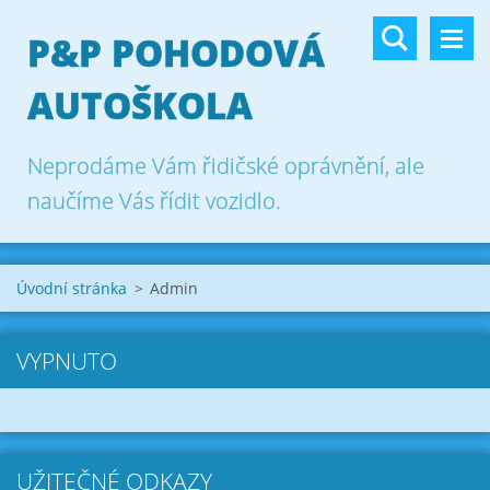
P&P POHODOVÁ
AUTOŠKOLA
Neprodáme Vám řidičské oprávnění, ale
naučíme Vás řídit vozidlo.
Úvodní stránka
>
Admin
VYPNUTO
UŽITEČNÉ ODKAZY