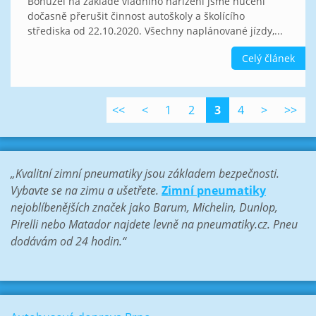
Bohužel na základě vládního nařízení jsme nuceni
dočasně přerušit činnost autoškoly a školícího
střediska od 22.10.2020. Všechny naplánované jízdy,...
Celý článek
<<
<
1
2
3
4
>
>>
„Kvalitní zimní pneumatiky jsou základem bezpečnosti.
Vybavte se na zimu a ušetřete.
Zimní pneumatiky
nejoblíbenějších značek jako Barum, Michelin, Dunlop,
Pirelli nebo Matador najdete levně na pneumatiky.cz. Pneu
dodávám od 24 hodin.“