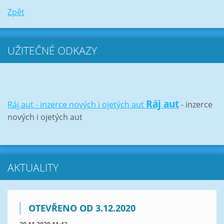
Zpět
UŽITEČNÉ ODKAZY
Ráj aut
Ráj aut - inzerce nových i ojetých aut
- inzerce
nových i ojetých aut
AKTUALITY
OTEVŘENO OD 3.12.2020