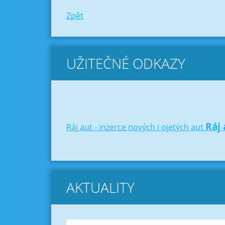
Zpět
UŽITEČNÉ ODKAZY
Ráj 
Ráj aut - inzerce nových i ojetých aut
AKTUALITY