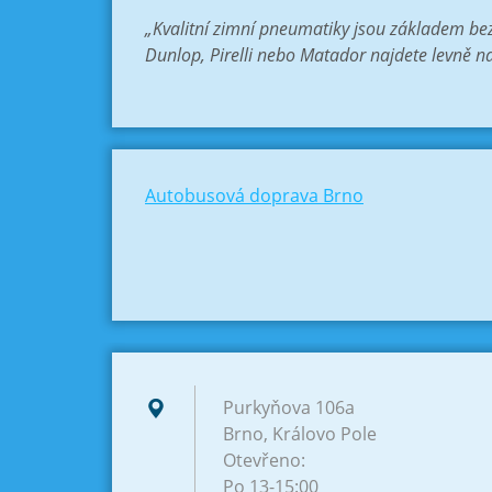
„Kvalitní zimní pneumatiky jsou základem bez
Dunlop, Pirelli nebo Matador najdete levně 
Autobusová doprava Brno
Purkyňova 106a
Brno, Královo Pole
Otevřeno:
Po 13-15:00