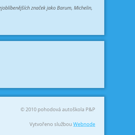
joblíbenějších značek jako Barum, Michelin,
© 2010 pohodová autoškola P&P
Vytvořeno službou
Webnode