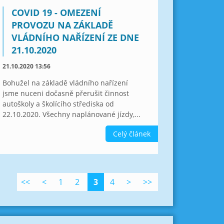
COVID 19 - OMEZENÍ
PROVOZU NA ZÁKLADĚ
VLÁDNÍHO NAŘÍZENÍ ZE DNE
21.10.2020
21.10.2020 13:56
Bohužel na základě vládního nařízení
jsme nuceni dočasně přerušit činnost
autoškoly a školícího střediska od
22.10.2020. Všechny naplánované jízdy,...
Celý článek
<<
<
1
2
3
4
>
>>