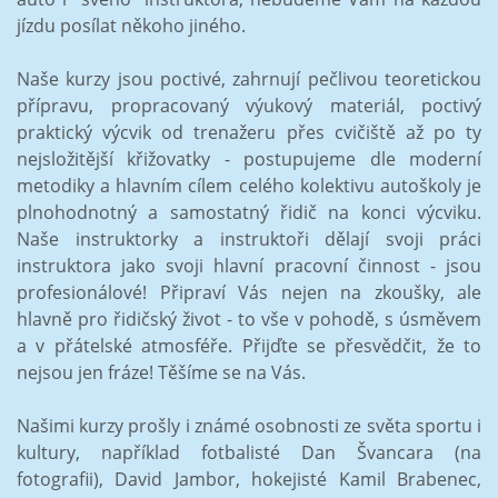
jízdu posílat někoho jiného.
Naše kurzy jsou poctivé, zahrnují pečlivou teoretickou
přípravu, propracovaný výukový materiál, poctivý
praktický výcvik od trenažeru přes cvičiště až po ty
nejsložitější křižovatky - postupujeme dle moderní
metodiky a hlavním cílem celého kolektivu autoškoly je
plnohodnotný a samostatný řidič na konci výcviku.
Naše instruktorky a instruktoři dělají svoji práci
instruktora jako svoji hlavní pracovní činnost - jsou
profesionálové! Připraví Vás nejen na zkoušky, ale
hlavně pro řidičský život - to vše v pohodě, s úsměvem
a v přátelské atmosféře. Přijďte se přesvědčit, že to
nejsou jen fráze! Těšíme se na Vás.
Našimi kurzy prošly i známé osobnosti ze světa sportu i
kultury, například fotbalisté Dan Švancara (na
fotografii), David Jambor, hokejisté Kamil Brabenec,