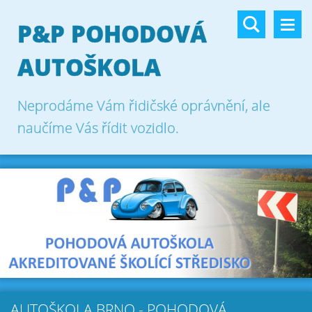
P&P POHODOVÁ
AUTOŠKOLA
Neprodáme Vám řidičské oprávnění, ale
naučíme Vás řídit vozidlo.
AUTOŠKOLA BRNO - POHODOVÁ