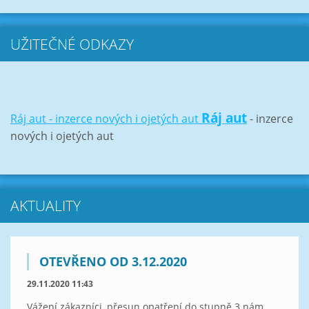
UŽITEČNÉ ODKAZY
Ráj aut
Ráj aut - inzerce nových i ojetých aut
- inzerce
nových i ojetých aut
AKTUALITY
OTEVŘENO OD 3.12.2020
29.11.2020 11:43
Vážení zákazníci, přesun opatření do stupně 3 nám